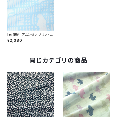
[布 印刷] アムンゼン プリント有
効幅140cm [昇華転写/50cm
¥2,080
単位]
同じカテゴリの商品