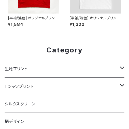
[半袖/濃色] オリジナルプリント
[半袖/淡色] オリジナルプリント
Tシャツ作成 [20枚まで]
Tシャツ作成 [20枚まで]
¥1,584
¥1,320
Category
生地プリント
お試しプリント
Tシャツプリント
ポリエステル生地
長袖
シルクスクリーン
平織
追加基本料
半袖
柄デザイン