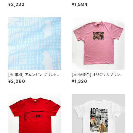
有効幅130cm [昇華転写/50c
Tシャツ作成 [20枚まで]
¥2,230
¥1,584
m単位]
[布 印刷] アムンゼン プリント有
[半袖/淡色] オリジナルプリント
効幅140cm [昇華転写/50cm
Tシャツ作成 [20枚まで]
¥2,080
¥1,320
単位]