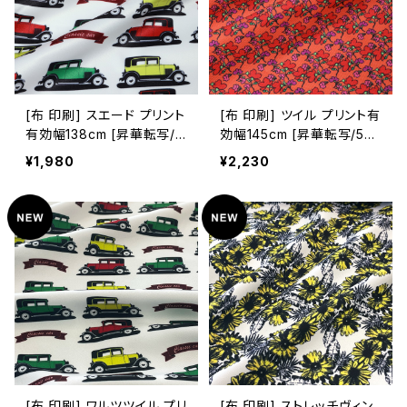
[布 印刷] スエード プリント
[布 印刷] ツイル プリント有
有効幅138cm [昇華転写/5
効幅145cm [昇華転写/50c
0cm単位]
m単位]
¥1,980
¥2,230
[布 印刷] ワルツツイル プリ
[布 印刷] ストレッチヴィン