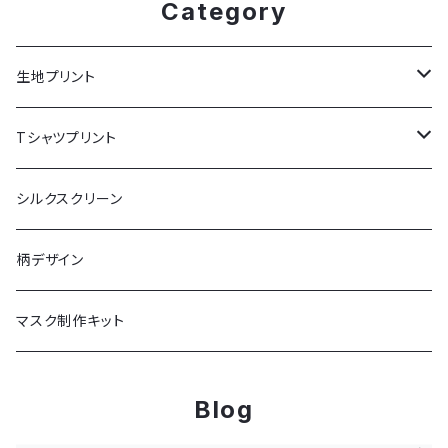
Category
生地プリント
お試しプリント
Tシャツプリント
ポリエステル生地
長袖
シルクスクリーン
平織
追加基本料
半袖
柄デザイン
綾織
淡色ボディ
マスク制作キット
ストレッチ生地
濃色ボディ
Blog
透ける生地