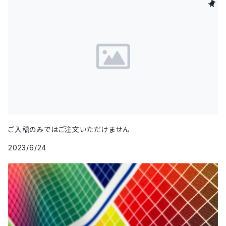
繻子織
光沢生地
非光沢生地
その他の織り方
ご入稿のみではご注文いただけません
2023/6/24